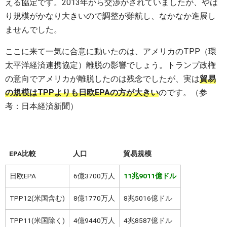
える協定です。2013年から交渉がされていましたが、やは
り規模がかなり大きいので調整が難航し、なかなか進展し
ませんでした。
ここに来て一気に合意に動いたのは、アメリカのTPP（環
太平洋経済連携協定）離脱の影響でしょう。トランプ政権
の意向でアメリカが離脱したのは残念でしたが、実は
貿易
の規模はTPPよりも日欧EPAの方が大きい
のです。（参
考：日本経済新聞）
EPA比較
人口
貿易規模
日欧EPA
6億3700万人
11兆9011億ドル
TPP12(米国含む)
8億1770万人
8兆5016億ドル
TPP11(米国除く)
4億9440万人
4兆8587億ドル