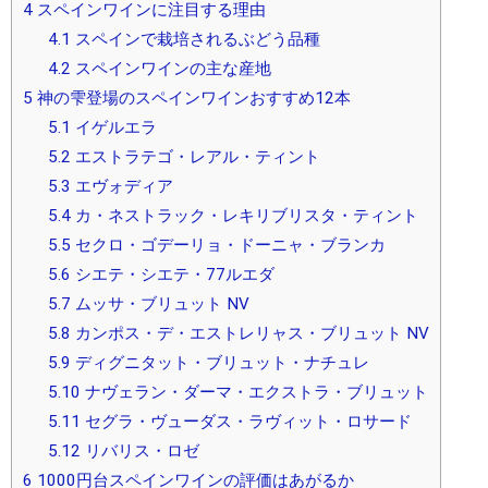
4
スペインワインに注目する理由
4.1
スペインで栽培されるぶどう品種
4.2
スペインワインの主な産地
5
神の雫登場のスペインワインおすすめ12本
5.1
イゲルエラ
5.2
エストラテゴ・レアル・ティント
5.3
エヴォディア
5.4
カ・ネストラック・レキリブリスタ・ティント
5.5
セクロ・ゴデーリョ・ドーニャ・ブランカ
5.6
シエテ・シエテ・77ルエダ
5.7
ムッサ・ブリュット NV
5.8
カンポス・デ・エストレリャス・ブリュット NV
5.9
ディグニタット・ブリュット・ナチュレ
5.10
ナヴェラン・ダーマ・エクストラ・ブリュット
5.11
セグラ・ヴューダス・ラヴィット・ロサード
5.12
リバリス・ロゼ
6
1000円台スペインワインの評価はあがるか