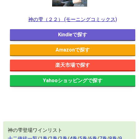
神の雫（２２） (モーニングコミックス)
Kindle
Amazon
楽天市場
Yahooショッピング
神の雫登場ワインリスト
十二使徒一覧
/
1巻
/
2巻
/
3巻
/
4巻
/
5巻
/
6巻
/
7巻
/
8巻
/
9