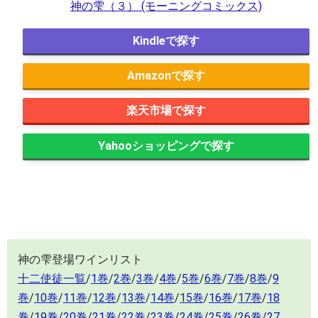
神の雫（３） (モーニングコミックス)
Kindle
Amazon
楽天市場
Yahooショッピング
神の雫登場ワインリスト
十二使徒一覧
/
1巻
/
2巻
/
3巻
/
4巻
/
5巻
/
6巻
/
7巻
/
8巻
/
9
巻
/
10巻
/
11巻
/
12巻
/
13巻
/
14巻
/
15巻
/
16巻
/
17巻
/
18
巻
/
19巻
/
20巻
/
21巻
/
22巻
/
23巻
/
24巻
/
25巻
/
26巻
/
27