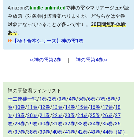
Amazonの
kindle unlimited
で神の雫やマリアージュが読
み放題（対象巻は随時変わりますが、どちらかは全巻
対象になっていることが多いです）。
30日間無料体験
あり
。
【極！合本シリーズ】神の雫1巻
≪神の雫第2巻
｜
神の雫第4巻≫
神の雫登場ワインリスト
十二使徒一覧
/
1巻
/
2巻
/
3巻
/
4巻
/
5巻
/
6巻
/
7巻
/
8巻
/
9
巻
/
10巻
/
11巻
/
12巻
/
13巻
/
14巻
/
15巻
/
16巻
/
17巻
/
18
巻
/
19巻
/
20巻
/
21巻
/
22巻
/
23巻
/
24巻
/
25巻
/
26巻
/
27
巻
/
28巻
/
29巻
/
30巻
/
31巻
/
32巻
/
33巻
/
34巻
/
35巻
/
36
巻
/
37巻
/
38巻
/
39巻
/
40巻
/
41巻
/
42巻
/
43巻
/
44巻（終）