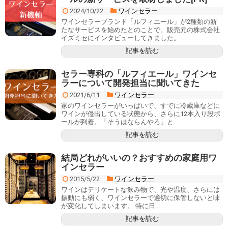
2024/10/22
ワインセラー
ワインセラーブランド「ルフィエール」が2種類の新
たなサービスを始めたとのことで、販売元の株式会社
イズミセにインタビューしてきました。...
記事を読む
セラー専科の「ルフィエール」ワインセ
ラーについて開発担当に聞いてきた
2021/6/11
ワインセラー
家のワインセラーがいっぱいで、すでに冷蔵庫などに
ワインが侵出している状態から、さらに12本入り段ボ
ールが到着。「そうはならんやろ」と...
記事を読む
結局どれがいいの？おすすめの家庭用ワ
インセラー
2015/5/22
ワインセラー
ワインはデリケートな飲み物で、光や温度、さらには
振動にも弱く、ワインセラーで適切に保管しないと味
が変化してしまいます。 特に日...
記事を読む