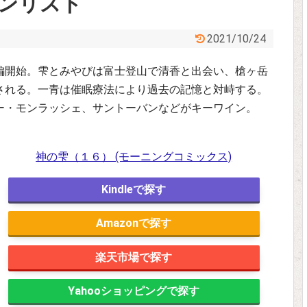
インリスト
2021/10/24
編開始。雫とみやびは富士登山で清香と出会い、槍ヶ岳
される。一青は催眠療法により過去の記憶と対峙する。
ー・モンラッシェ、サントーバンなどがキーワイン。
神の雫（１６） (モーニングコミックス)
Kindle
Amazon
楽天市場
Yahooショッピング