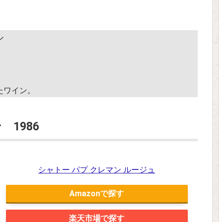
ル
たワイン。
1986
シャトー パプ クレマン ルージュ
Amazon
楽天市場