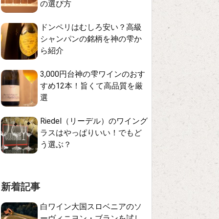
の選び方
ドンペリはむしろ安い？高級
シャンパンの銘柄を神の雫か
ら紹介
3,000円台神の雫ワインのおす
すめ12本！旨くて高品質を厳
選
Riedel（リーデル）のワイング
ラスはやっぱりいい！でもど
う選ぶ？
新着記事
白ワイン大国スロベニアのソ
ーヴィニヨン・ブランを試し